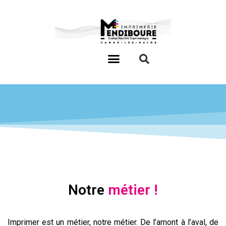
Notre
m
é
t
i
e
r
!
Imprimer est un métier, notre métier. De l’amont à l’aval, de